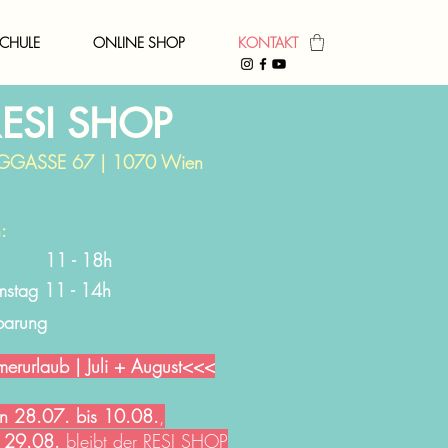
CHULE
ONLINE SHOP
KONTAKT
RESI SHOP
GGASSE 67 | 1070 Wien
:
 11 - 18h
mstag 11 - 14h
barung
rurlaub | Juli + August<<<
n 28.07. bis 10.08.
,
 29.08.
bleibt der RESI SHOP