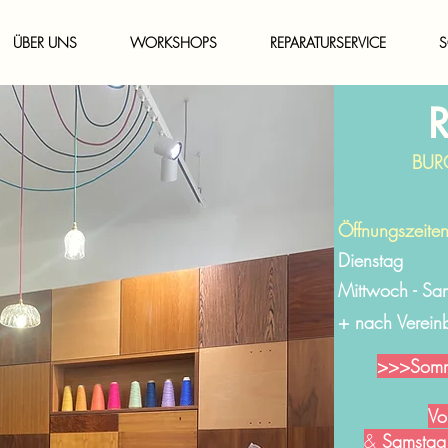
ÜBER UNS
WORKSHOPS
REPARATURSERVICE
S
BUR
Öffnungszeiten
Dienstag
Mittwoch - Sa
+ nach Verein
>>>Somme
Vo
&
Samstag