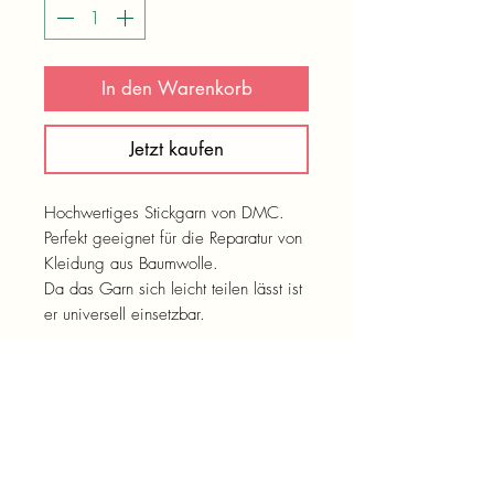
In den Warenkorb
Jetzt kaufen
Hochwertiges Stickgarn von DMC.
Perfekt geeignet für die Reparatur von
Kleidung aus Baumwolle.
Da das Garn sich leicht teilen lässt ist
er universell einsetzbar.
Neben der Anwendung als Stickgarn
lässst sich damit auch gut Stopfen
(z.B. kleine Löcher in Jeans mit der
Webtechnik oder Baumwollpullover
mit Scotch Darning).