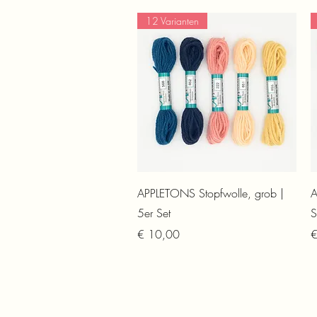
12 Varianten
Schnellansicht
APPLETONS Stopfwolle, grob |
A
5er Set
S
Preis
P
€ 10,00
€