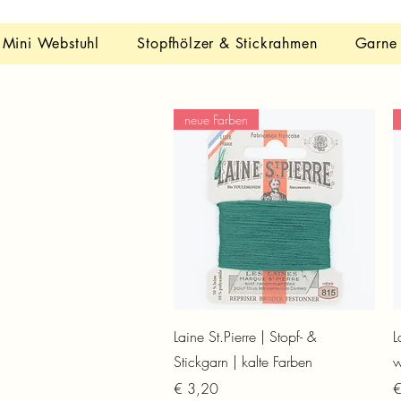
Mini Webstuhl
Stopfhölzer & Stickrahmen
Garne
neue Farben
Schnellansicht
Laine St.Pierre | Stopf- &
L
Stickgarn | kalte Farben
w
Preis
P
€ 3,20
€