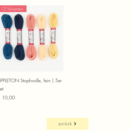
12 Varianten
Schnellansicht
PPLETON Stopfwolle, fein | 5er
et
reis
 10,00
zurück