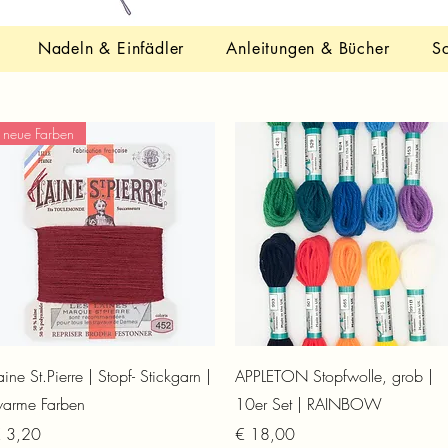
Nadeln & Einfädler
Anleitungen & Bücher
S
neue Farben
Schnellansicht
Schnellansicht
aine St.Pierre | Stopf- Stickgarn |
APPLETON Stopfwolle, grob |
arme Farben
10er Set | RAINBOW
reis
Preis
 3,20
€ 18,00