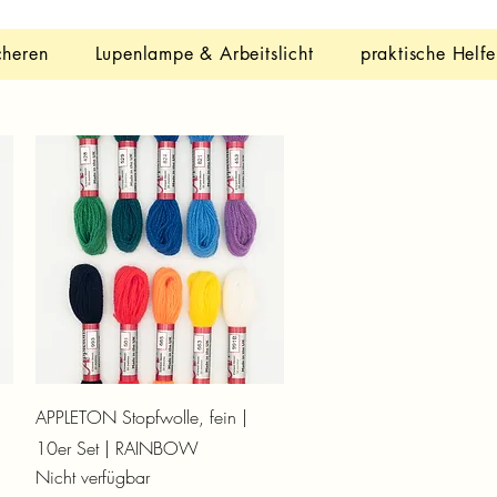
cheren
Lupenlampe & Arbeitslicht
praktische Helfe
Schnellansicht
APPLETON Stopfwolle, fein |
10er Set | RAINBOW
Nicht verfügbar